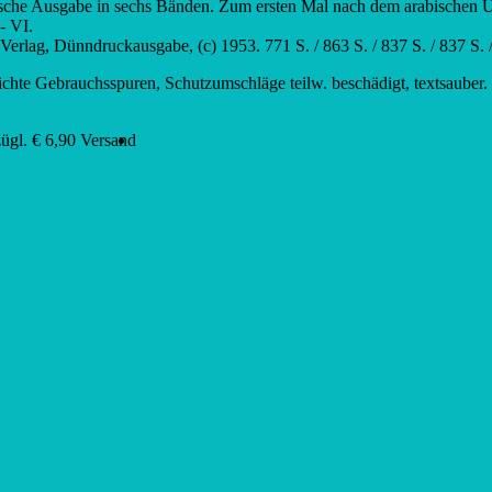
tsche Ausgabe in sechs Bänden. Zum ersten Mal nach dem arabischen U
- VI.
Verlag, Dünndruckausgabe, (c) 1953. 771 S. / 863 S. / 837 S. / 837 S. /
eichte Gebrauchsspuren, Schutzumschläge teilw. beschädigt, textsaube
zügl. € 6,90 Versand