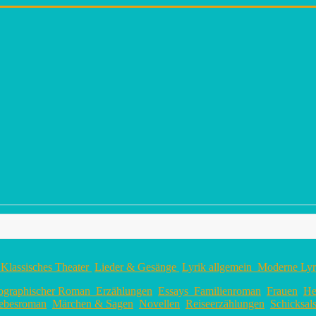
Klassisches Theater
Lieder & Gesänge
Lyrik allgemein
Moderne Ly
ographischer Roman
Erzählungen
Essays
Familienroman
Frauen
He
ebesroman
Märchen & Sagen
Novellen
Reiseerzählungen
Schicksa