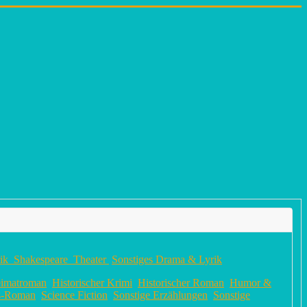
rik
Shakespeare
Theater
Sonstiges Drama & Lyrik
imatroman
Historischer Krimi
Historischer Roman
Humor &
ls-Roman
Science Fiction
Sonstige Erzählungen
Sonstige