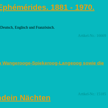
phémérides. 1881 - 1970.
: Deutsch, Englisch und Französisch.
Artikel-Nr.: 16669
ich Wangerooge-Spiekeroog-Langeoog sowie die
Artikel-Nr.: 15185
ndein Nächten