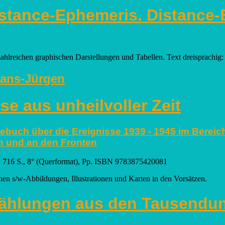
stance-Ephemeris. Distance-E
zahlreichen graphischen Darstellungen und Tabellen. Text dreisprachig
Hans-Jürgen
se aus unheilvoller Zeit
gebuch über die Ereignisse 1939 - 1945 im Bere
h und an den Fronten
ge. 716 S., 8° (Querformat), Pp. ISBN 9783875420081
chen s/w-Abbildungen, Illustrationen und Karten in den Vorsätzen.
zählungen aus den Tausendu