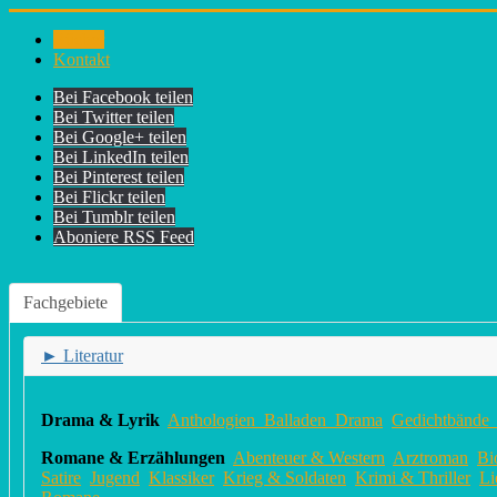
Bücher
Kontakt
Bei Facebook teilen
Bei Twitter teilen
Bei Google+ teilen
Bei LinkedIn teilen
Bei Pinterest teilen
Bei Flickr teilen
Bei Tumblr teilen
Aboniere RSS Feed
Fachgebiete
►
Literatur
Drama & Lyrik
Anthologien
Balladen
Drama
Gedichtbände
Romane & Erzählungen
Abenteuer & Western
Arztroman
Bi
Satire
Jugend
Klassiker
Krieg & Soldaten
Krimi & Thriller
Li