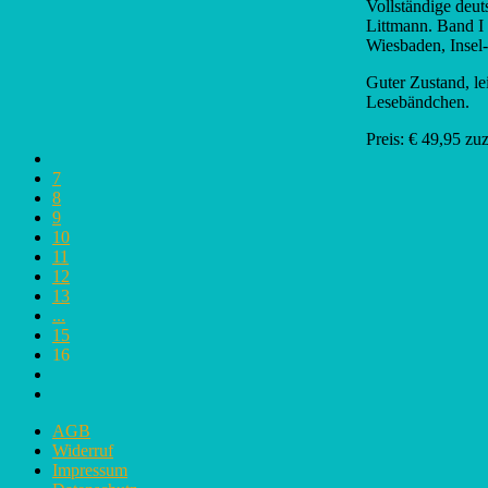
Vollständige deu
Littmann. Band I 
Wiesbaden, Insel-
Guter Zustand, l
Lesebändchen.
Preis: € 49,95 zu
7
8
9
10
11
12
13
...
15
16
AGB
Widerruf
Impressum