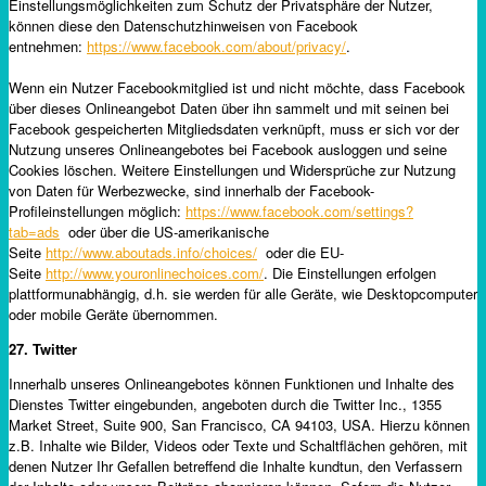
Einstellungsmöglichkeiten zum Schutz der Privatsphäre der Nutzer,
können diese den Datenschutzhinweisen von Facebook
entnehmen:
https://www.facebook.com/about/privacy/
.
Wenn ein Nutzer Facebookmitglied ist und nicht möchte, dass Facebook
über dieses Onlineangebot Daten über ihn sammelt und mit seinen bei
Facebook gespeicherten Mitgliedsdaten verknüpft, muss er sich vor der
Nutzung unseres Onlineangebotes bei Facebook ausloggen und seine
Cookies löschen. Weitere Einstellungen und Widersprüche zur Nutzung
von Daten für Werbezwecke, sind innerhalb der Facebook-
Profileinstellungen möglich:
https://www.facebook.com/settings?
tab=ads
oder über die US-amerikanische
Seite
http://www.aboutads.info/choices/
oder die EU-
Seite
http://www.youronlinechoices.com/
. Die Einstellungen erfolgen
plattformunabhängig, d.h. sie werden für alle Geräte, wie Desktopcomputer
oder mobile Geräte übernommen.
27. Twitter
Innerhalb unseres Onlineangebotes können Funktionen und Inhalte des
Dienstes Twitter eingebunden, angeboten durch die Twitter Inc., 1355
Market Street, Suite 900, San Francisco, CA 94103, USA. Hierzu können
z.B. Inhalte wie Bilder, Videos oder Texte und Schaltflächen gehören, mit
denen Nutzer Ihr Gefallen betreffend die Inhalte kundtun, den Verfassern