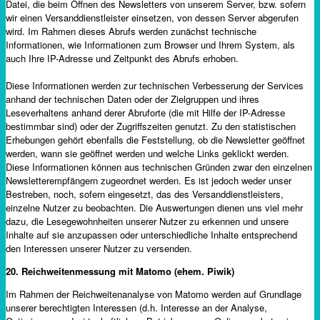
Datei, die beim Öffnen des Newsletters von unserem Server, bzw. sofern
wir einen Versanddienstleister einsetzen, von dessen Server abgerufen
wird. Im Rahmen dieses Abrufs werden zunächst technische
Informationen, wie Informationen zum Browser und Ihrem System, als
auch Ihre IP-Adresse und Zeitpunkt des Abrufs erhoben.
Diese Informationen werden zur technischen Verbesserung der Services
anhand der technischen Daten oder der Zielgruppen und ihres
Leseverhaltens anhand derer Abruforte (die mit Hilfe der IP-Adresse
bestimmbar sind) oder der Zugriffszeiten genutzt. Zu den statistischen
Erhebungen gehört ebenfalls die Feststellung, ob die Newsletter geöffnet
werden, wann sie geöffnet werden und welche Links geklickt werden.
Diese Informationen können aus technischen Gründen zwar den einzelnen
Newsletterempfängern zugeordnet werden. Es ist jedoch weder unser
Bestreben, noch, sofern eingesetzt, das des Versanddienstleisters,
einzelne Nutzer zu beobachten. Die Auswertungen dienen uns viel mehr
dazu, die Lesegewohnheiten unserer Nutzer zu erkennen und unsere
Inhalte auf sie anzupassen oder unterschiedliche Inhalte entsprechend
den Interessen unserer Nutzer zu versenden.
20. Reichweitenmessung mit Matomo (ehem. Piwik)
Im Rahmen der Reichweitenanalyse von Matomo werden auf Grundlage
unserer berechtigten Interessen (d.h. Interesse an der Analyse,