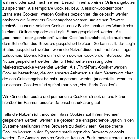
während oder auch nach seinem Besuch innerhalb eines Onlineangebotes
zu speichern. Als temporäre Cookies, bzw. „Session-Cookies“ oder
„transiente Cookies“, werden Cookies bezeichnet, die gelöscht werden,
nachdem ein Nutzer ein Onlineangebot verlässt und seinen Browser
schließt. In einem solchen Cookie kann z.B. der Inhalt eines Warenkorbs
in einem Onlineshop oder ein Login-Staus gespeichert werden. Als
„permanent“ oder „persistent“ werden Cookies bezeichnet, die auch nach
dem Schließen des Browsers gespeichert bleiben. So kann z.B. der Login-
Status gespeichert werden, wenn die Nutzer diese nach mehreren Tagen
aufsuchen. Ebenso können in einem solchen Cookie die Interessen der
Nutzer gespeichert werden, die für Reichweitenmessung oder
Marketingzwecke verwendet werden. Als „Third-Party-Cookie“ werden
Cookies bezeichnet, die von anderen Anbietern als dem Verantwortlichen,
der das Onlineangebot betreibt, angeboten werden (andernfalls, wenn es
nur dessen Cookies sind spricht man von „First-Party Cookies“).
Wir können temporäre und permanente Cookies einsetzen und klären
hierüber im Rahmen unserer Datenschutzerklärung auf.
Falls die Nutzer nicht möchten, dass Cookies auf ihrem Rechner
gespeichert werden, werden sie gebeten die entsprechende Option in den
Systemeinstellungen ihres Browsers zu deaktivieren. Gespeicherte
Cookies können in den Systemeinstellungen des Browsers gelöscht
werden. Der Ausschluss von Cookies kann zu Funktionseinschränkungen