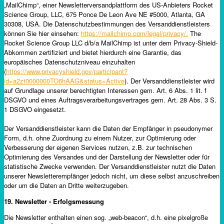
„MailChimp“, einer Newsletterversandplattform des US-Anbieters Rocket
Science Group, LLC, 675 Ponce De Leon Ave NE #5000, Atlanta, GA
30308, USA. Die Datenschutzbestimmungen des Versanddienstleisters
können Sie hier einsehen:
https://mailchimp.com/legal/privacy/.
The
Rocket Science Group LLC d/b/a MailChimp ist unter dem Privacy-Shield-
Abkommen zertifiziert und bietet hierdurch eine Garantie, das
europäisches Datenschutzniveau einzuhalten
(
https://www.privacyshield.gov/participant?
id=a2zt0000000TO6hAAG&status=Active
). Der Versanddienstleister wird
auf Grundlage unserer berechtigten Interessen gem. Art. 6 Abs. 1 lit. f
DSGVO und eines Auftragsverarbeitungsvertrages gem. Art. 28 Abs. 3 S.
1 DSGVO eingesetzt.
Der Versanddienstleister kann die Daten der Empfänger in pseudonymer
Form, d.h. ohne Zuordnung zu einem Nutzer, zur Optimierung oder
Verbesserung der eigenen Services nutzen, z.B. zur technischen
Optimierung des Versandes und der Darstellung der Newsletter oder für
statistische Zwecke verwenden. Der Versanddienstleister nutzt die Daten
unserer Newsletterempfänger jedoch nicht, um diese selbst anzuschreiben
oder um die Daten an Dritte weiterzugeben.
19. Newsletter - Erfolgsmessung
Die Newsletter enthalten einen sog. „web-beacon“, d.h. eine pixelgroße