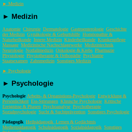
►
Medizin
►
Medizin
Anatomie
Chirurgie
Dermatologie
Gastroenterologie
Geschichte
der Medizin
Gynäkologie & Geburtshilfe
Homöopathie &
Naturheilkunde
Innere Medizin
Kinderheilkunde
Krankenpflege
Massage
Medizinische Nachschlagewerke
Medizintechnik
Neurologie
Notfallmedizin
Onkologie & Krebs
Pharmazie
Physiologie
Physiotherapie & Orthopädie
Psychiatrie
Staatsexamen
Zahnmedizin
Sonstiges Medizin
►
Psychologie
►
Psychologie
Psychologie
Arbeits- & Organistions-Psychologie
Entwicklung &
Persönlichkeit
Ess-Störungen
Klinische Psychologie
Kritische
Ereignisse & Phasen
Psychoanalyse
Psychotherapie
Sozialpsychologie
Sucht & Suchtprävention
Sonstiges Psychologie
Pädagogik
Heilpädagogik
Lernen & Gedächtnis
Medienpädagogik
Schulpädagogik
Sozialpädagogik
Sonstiges