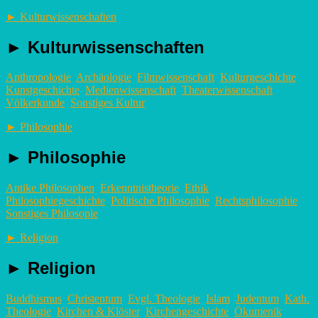
►
Kulturwissenschaften
►
Kulturwissenschaften
Anthropologie
Archäologie
Filmwissenschaft
Kulturgeschichte
Kunstgeschichte
Medienwissenschaft
Theaterwissenschaft
Völkerkunde
Sonstiges Kultur
►
Philosophie
►
Philosophie
Antike Philosophen
Erkenntnistheorie
Ethik
Philosophiegeschichte
Politische Philosophie
Rechtsphilosophie
Sonstiges Philosopie
►
Religion
►
Religion
Buddhismus
Christentum
Evgl. Theologie
Islam
Judentum
Kath.
Theologie
Kirchen & Klöster
Kirchengeschichte
Ökumenik