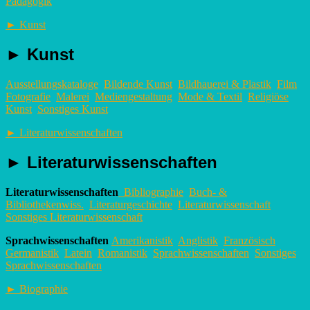
Pädagogik
►
Kunst
►
Kunst
Ausstellungskataloge
Bildende Kunst
Bildhauerei & Plastik
Film
Fotografie
Malerei
Mediengestaltung
Mode & Textil
Religiöse
Kunst
Sonstiges Kunst
►
Literaturwissenschaften
►
Literaturwissenschaften
Literaturwissenschaften
Bibliographie
Buch- &
Bibliothekenwiss.
Literaturgeschichte
Literaturwissenschaft
Sonstiges Literaturwissenschaft
Sprachwissenschaften
Amerikanistik
Anglistik
Französisch
Germanistik
Latein
Romanistik
Sprachwissenschaften
Sonstiges
Sprachwissenschaften
►
Biographie