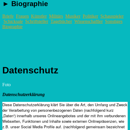
►
Biographie
Briefe
Frauen
Künstler
Militärs
Musiker
Politiker
Schauspieler
Schicksale
Schriftsteller
Tagebücher
Wissenschaftler
Sonstiges
Biographie
Datenschutz
Foto
Datenschutzerklärung
Diese Datenschutzerklärung klärt Sie über die Art, den Umfang und Zweck
der Verarbeitung von personenbezogenen Daten (nachfolgend kurz
„Daten“) innerhalb unseres Onlineangebotes und der mit ihm verbundenen
Webseiten, Funktionen und Inhalte sowie externen Onlinepräsenzen, wie
z.B. unser Social Media Profile auf. (nachfolgend gemeinsam bezeichnet