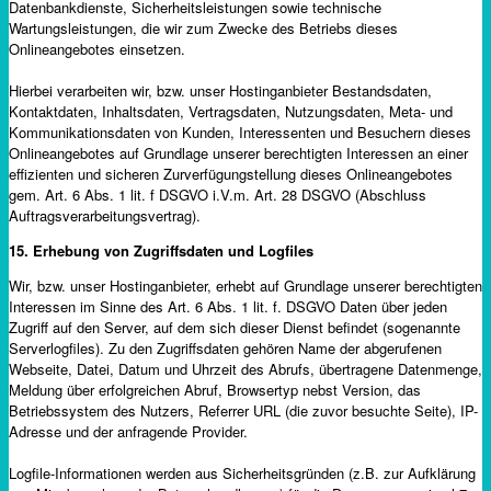
Datenbankdienste, Sicherheitsleistungen sowie technische
Wartungsleistungen, die wir zum Zwecke des Betriebs dieses
Onlineangebotes einsetzen.
Hierbei verarbeiten wir, bzw. unser Hostinganbieter Bestandsdaten,
Kontaktdaten, Inhaltsdaten, Vertragsdaten, Nutzungsdaten, Meta- und
Kommunikationsdaten von Kunden, Interessenten und Besuchern dieses
Onlineangebotes auf Grundlage unserer berechtigten Interessen an einer
effizienten und sicheren Zurverfügungstellung dieses Onlineangebotes
gem. Art. 6 Abs. 1 lit. f DSGVO i.V.m. Art. 28 DSGVO (Abschluss
Auftragsverarbeitungsvertrag).
15.
Erhebung von Zugriffsdaten und Logfiles
Wir, bzw. unser Hostinganbieter, erhebt auf Grundlage unserer berechtigten
Interessen im Sinne des Art. 6 Abs. 1 lit. f. DSGVO Daten über jeden
Zugriff auf den Server, auf dem sich dieser Dienst befindet (sogenannte
Serverlogfiles). Zu den Zugriffsdaten gehören Name der abgerufenen
Webseite, Datei, Datum und Uhrzeit des Abrufs, übertragene Datenmenge,
Meldung über erfolgreichen Abruf, Browsertyp nebst Version, das
Betriebssystem des Nutzers, Referrer URL (die zuvor besuchte Seite), IP-
Adresse und der anfragende Provider.
Logfile-Informationen werden aus Sicherheitsgründen (z.B. zur Aufklärung