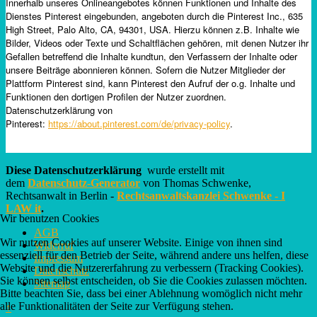
Innerhalb unseres Onlineangebotes können Funktionen und Inhalte des
Dienstes Pinterest eingebunden, angeboten durch die Pinterest Inc., 635
High Street, Palo Alto, CA, 94301, USA. Hierzu können z.B. Inhalte wie
Bilder, Videos oder Texte und Schaltflächen gehören, mit denen Nutzer ihr
Gefallen betreffend die Inhalte kundtun, den Verfassern der Inhalte oder
unsere Beiträge abonnieren können. Sofern die Nutzer Mitglieder der
Plattform Pinterest sind, kann Pinterest den Aufruf der o.g. Inhalte und
Funktionen den dortigen Profilen der Nutzer zuordnen.
Datenschutzerklärung von
Pinterest:
https://about.pinterest.com/de/privacy-policy
.
Diese
Datenschutzerklärung
wurde erstellt mit
dem
Datenschutz-Generator
von Thomas Schwenke,
Rechtsanwalt in Berlin -
Rechtsanwaltskanzlei Schwenke - I
LAW it
.
Wir benutzen Cookies
AGB
Wir nutzen Cookies auf unserer Website. Einige von ihnen sind
Widerruf
essenziell für den Betrieb der Seite, während andere uns helfen, diese
Impressum
Website und die Nutzererfahrung zu verbessern (Tracking Cookies).
Datenschutz
Sie können selbst entscheiden, ob Sie die Cookies zulassen möchten.
Sitemap
Bitte beachten Sie, dass bei einer Ablehnung womöglich nicht mehr
alle Funktionalitäten der Seite zur Verfügung stehen.
↑