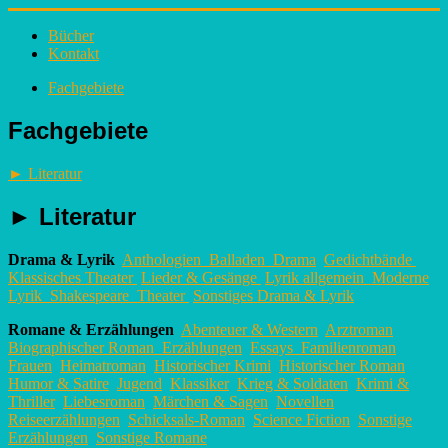
Bücher
Kontakt
Fachgebiete
Fachgebiete
►
Literatur
►
Literatur
Drama & Lyrik
Anthologien
Balladen
Drama
Gedichtbände
Klassisches Theater
Lieder & Gesänge
Lyrik allgemein
Moderne
Lyrik
Shakespeare
Theater
Sonstiges Drama & Lyrik
Romane & Erzählungen
Abenteuer & Western
Arztroman
Biographischer Roman
Erzählungen
Essays
Familienroman
Frauen
Heimatroman
Historischer Krimi
Historischer Roman
Humor & Satire
Jugend
Klassiker
Krieg & Soldaten
Krimi &
Thriller
Liebesroman
Märchen & Sagen
Novellen
Reiseerzählungen
Schicksals-Roman
Science Fiction
Sonstige
Erzählungen
Sonstige Romane