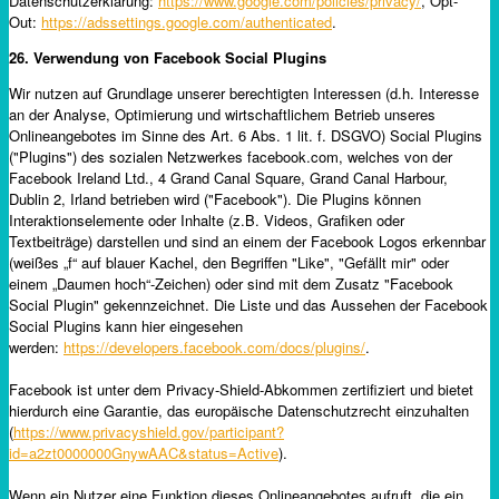
Datenschutzerklärung:
https://www.google.com/policies/privacy/
, Opt-
Out:
https://adssettings.google.com/authenticated
.
26. Verwendung von Facebook Social Plugins
Wir nutzen auf Grundlage unserer berechtigten Interessen (d.h. Interesse
an der Analyse, Optimierung und wirtschaftlichem Betrieb unseres
Onlineangebotes im Sinne des Art. 6 Abs. 1 lit. f. DSGVO) Social Plugins
("Plugins") des sozialen Netzwerkes facebook.com, welches von der
Facebook Ireland Ltd., 4 Grand Canal Square, Grand Canal Harbour,
Dublin 2, Irland betrieben wird ("Facebook"). Die Plugins können
Interaktionselemente oder Inhalte (z.B. Videos, Grafiken oder
Textbeiträge) darstellen und sind an einem der Facebook Logos erkennbar
(weißes „f“ auf blauer Kachel, den Begriffen "Like", "Gefällt mir" oder
einem „Daumen hoch“-Zeichen) oder sind mit dem Zusatz "Facebook
Social Plugin" gekennzeichnet. Die Liste und das Aussehen der Facebook
Social Plugins kann hier eingesehen
werden:
https://developers.facebook.com/docs/plugins/
.
Facebook ist unter dem Privacy-Shield-Abkommen zertifiziert und bietet
hierdurch eine Garantie, das europäische Datenschutzrecht einzuhalten
(
https://www.privacyshield.gov/participant?
id=a2zt0000000GnywAAC&status=Active
).
Wenn ein Nutzer eine Funktion dieses Onlineangebotes aufruft, die ein