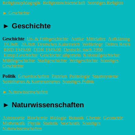
Religionspädagogik
Religionswissenschaft
Sonstiges Religion
►
Geschichte
►
Geschichte
Geschichte
Ur- & Frühgeschichte
Antike
Mittelalter
Aufklärung
19.Jhdt.
20.Jhdt.
Deutsches Kaiserreich
Weltkriege
Drittes Reich
BRD 1949-90
DDR 1949-90
Deutschl. nach 1990
Europ.Geschichte
Geschichte allgemein
Kolonialgeschichte
Militärgeschichte
Stadtgeschichte
Weltgeschichte
Sonstiges
Geschichte
Politik
Gewerkschaften
Parteien
Politologie
Staatssysteme
Sozialismus & Kommunismus
Sonstiges Politik
►
Naturwissenschaften
►
Naturwissenschaften
Astronomie
Biochemie
Biologie
Botanik
Chemie
Geometrie
Mathematik
Physik
Statistik
Stochastik
Sonstiges
Naturwissenschaften