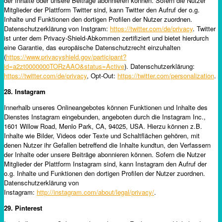
der Inhalte oder unsere Beiträge abonnieren können. Sofern die Nutzer
Mitglieder der Plattform Twitter sind, kann Twitter den Aufruf der o.g.
Inhalte und Funktionen den dortigen Profilen der Nutzer zuordnen.
Datenschutzerklärung von Instgram:
https://twitter.com/de/privacy
. Twitter
ist unter dem Privacy-Shield-Abkommen zertifiziert und bietet hierdurch
eine Garantie, das europäische Datenschutzrecht einzuhalten
(
https://www.privacyshield.gov/participant?
id=a2zt0000000TORzAAO&status=Active
). Datenschutzerklärung:
https://twitter.com/de/privacy
, Opt-Out:
https://twitter.com/personalization
.
28. Instagram
Innerhalb unseres Onlineangebotes können Funktionen und Inhalte des
Dienstes Instagram eingebunden, angeboten durch die Instagram Inc.,
1601 Willow Road, Menlo Park, CA, 94025, USA. Hierzu können z.B.
Inhalte wie Bilder, Videos oder Texte und Schaltflächen gehören, mit
denen Nutzer ihr Gefallen betreffend die Inhalte kundtun, den Verfassern
der Inhalte oder unsere Beiträge abonnieren können. Sofern die Nutzer
Mitglieder der Plattform Instagram sind, kann Instagram den Aufruf der
o.g. Inhalte und Funktionen den dortigen Profilen der Nutzer zuordnen.
Datenschutzerklärung von
Instagram:
http://instagram.com/about/legal/privacy/
.
29. Pinterest