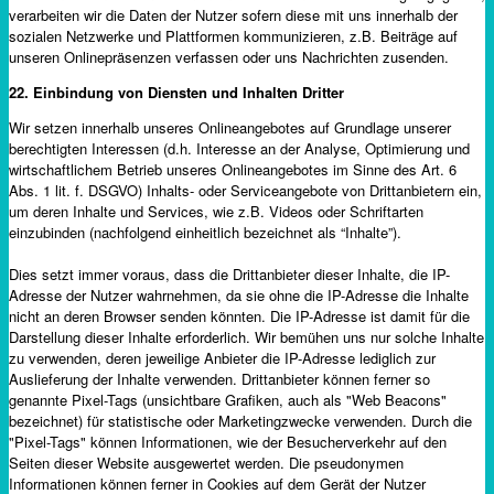
verarbeiten wir die Daten der Nutzer sofern diese mit uns innerhalb der
sozialen Netzwerke und Plattformen kommunizieren, z.B. Beiträge auf
unseren Onlinepräsenzen verfassen oder uns Nachrichten zusenden.
22. Einbindung von Diensten und Inhalten Dritter
Wir setzen innerhalb unseres Onlineangebotes auf Grundlage unserer
berechtigten Interessen (d.h. Interesse an der Analyse, Optimierung und
wirtschaftlichem Betrieb unseres Onlineangebotes im Sinne des Art. 6
Abs. 1 lit. f. DSGVO) Inhalts- oder Serviceangebote von Drittanbietern ein,
um deren Inhalte und Services, wie z.B. Videos oder Schriftarten
einzubinden (nachfolgend einheitlich bezeichnet als “Inhalte”).
Dies setzt immer voraus, dass die Drittanbieter dieser Inhalte, die IP-
Adresse der Nutzer wahrnehmen, da sie ohne die IP-Adresse die Inhalte
nicht an deren Browser senden könnten. Die IP-Adresse ist damit für die
Darstellung dieser Inhalte erforderlich. Wir bemühen uns nur solche Inhalte
zu verwenden, deren jeweilige Anbieter die IP-Adresse lediglich zur
Auslieferung der Inhalte verwenden. Drittanbieter können ferner so
genannte Pixel-Tags (unsichtbare Grafiken, auch als "Web Beacons"
bezeichnet) für statistische oder Marketingzwecke verwenden. Durch die
"Pixel-Tags" können Informationen, wie der Besucherverkehr auf den
Seiten dieser Website ausgewertet werden. Die pseudonymen
Informationen können ferner in Cookies auf dem Gerät der Nutzer