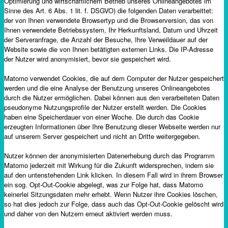
Optimierung und wirtschaftlichem Betrieb unseres Onlineangebotes im
Sinne des Art. 6 Abs. 1 lit. f. DSGVO) die folgenden Daten verarbeittet:
der von Ihnen verwendete Browsertyp und die Browserversion, das von
Ihnen verwendete Betriebssystem, Ihr Herkunftsland, Datum und Uhrzeit
der Serveranfrage, die Anzahl der Besuche, Ihre Verweildauer auf der
Website sowie die von Ihnen betätigten externen Links. Die IP-Adresse
der Nutzer wird anonymisiert, bevor sie gespeichert wird.
Matomo verwendet Cookies, die auf dem Computer der Nutzer gespeichert
werden und die eine Analyse der Benutzung unseres Onlineangebotes
durch die Nutzer ermöglichen. Dabei können aus den verarbeiteten Daten
pseudonyme Nutzungsprofile der Nutzer erstellt werden. Die Cookies
haben eine Speicherdauer von einer Woche. Die durch das Cookie
erzeugten Informationen über Ihre Benutzung dieser Webseite werden nur
auf unserem Server gespeichert und nicht an Dritte weitergegeben.
Nutzer können der anonymisierten Datenerhebung durch das Programm
Matomo jederzeit mit Wirkung für die Zukunft widersprechen, indem sie
auf den untenstehenden Link klicken. In diesem Fall wird in ihrem Browser
ein sog. Opt-Out-Cookie abgelegt, was zur Folge hat, dass Matomo
keinerlei Sitzungsdaten mehr erhebt. Wenn Nutzer ihre Cookies löschen,
so hat dies jedoch zur Folge, dass auch das Opt-Out-Cookie gelöscht wird
und daher von den Nutzern erneut aktiviert werden muss.