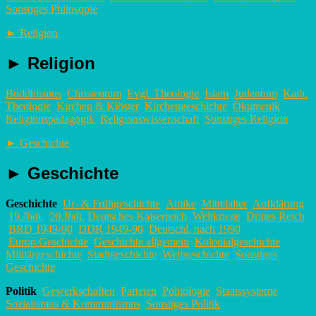
Sonstiges Philosopie
►
Religion
►
Religion
Buddhismus
Christentum
Evgl. Theologie
Islam
Judentum
Kath.
Theologie
Kirchen & Klöster
Kirchengeschichte
Ökumenik
Religionspädagogik
Religionswissenschaft
Sonstiges Religion
►
Geschichte
►
Geschichte
Geschichte
Ur- & Frühgeschichte
Antike
Mittelalter
Aufklärung
19.Jhdt.
20.Jhdt.
Deutsches Kaiserreich
Weltkriege
Drittes Reich
BRD 1949-90
DDR 1949-90
Deutschl. nach 1990
Europ.Geschichte
Geschichte allgemein
Kolonialgeschichte
Militärgeschichte
Stadtgeschichte
Weltgeschichte
Sonstiges
Geschichte
Politik
Gewerkschaften
Parteien
Politologie
Staatssysteme
Sozialismus & Kommunismus
Sonstiges Politik