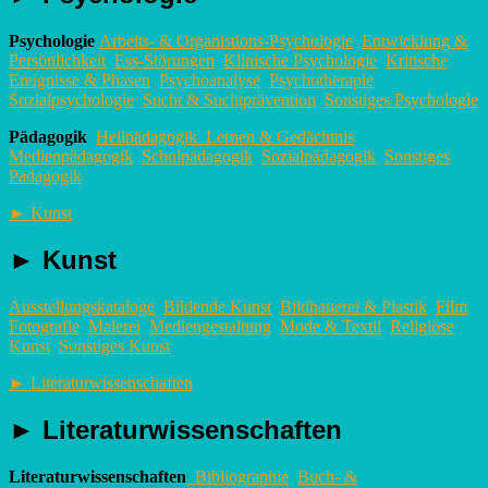
Psychologie
Arbeits- & Organistions-Psychologie
Entwicklung &
Persönlichkeit
Ess-Störungen
Klinische Psychologie
Kritische
Ereignisse & Phasen
Psychoanalyse
Psychotherapie
Sozialpsychologie
Sucht & Suchtprävention
Sonstiges Psychologie
Pädagogik
Heilpädagogik
Lernen & Gedächtnis
Medienpädagogik
Schulpädagogik
Sozialpädagogik
Sonstiges
Pädagogik
►
Kunst
►
Kunst
Ausstellungskataloge
Bildende Kunst
Bildhauerei & Plastik
Film
Fotografie
Malerei
Mediengestaltung
Mode & Textil
Religiöse
Kunst
Sonstiges Kunst
►
Literaturwissenschaften
►
Literaturwissenschaften
Literaturwissenschaften
Bibliographie
Buch- &