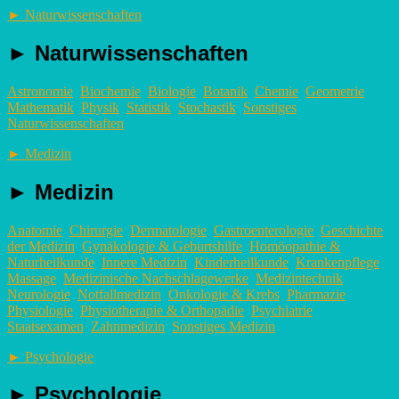
►
Naturwissenschaften
►
Naturwissenschaften
Astronomie
Biochemie
Biologie
Botanik
Chemie
Geometrie
Mathematik
Physik
Statistik
Stochastik
Sonstiges
Naturwissenschaften
►
Medizin
►
Medizin
Anatomie
Chirurgie
Dermatologie
Gastroenterologie
Geschichte
der Medizin
Gynäkologie & Geburtshilfe
Homöopathie &
Naturheilkunde
Innere Medizin
Kinderheilkunde
Krankenpflege
Massage
Medizinische Nachschlagewerke
Medizintechnik
Neurologie
Notfallmedizin
Onkologie & Krebs
Pharmazie
Physiologie
Physiotherapie & Orthopädie
Psychiatrie
Staatsexamen
Zahnmedizin
Sonstiges Medizin
►
Psychologie
►
Psychologie