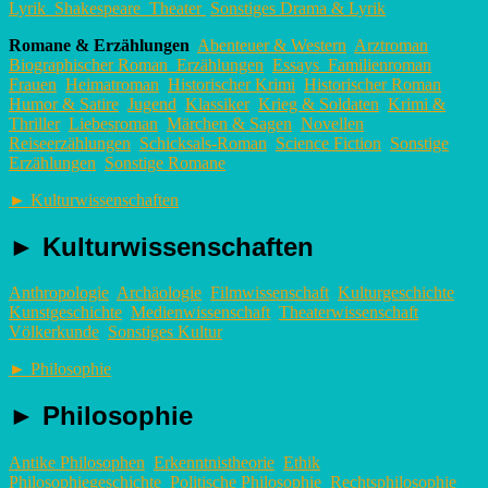
Lyrik
Shakespeare
Theater
Sonstiges Drama & Lyrik
Romane & Erzählungen
Abenteuer & Western
Arztroman
Biographischer Roman
Erzählungen
Essays
Familienroman
Frauen
Heimatroman
Historischer Krimi
Historischer Roman
Humor & Satire
Jugend
Klassiker
Krieg & Soldaten
Krimi &
Thriller
Liebesroman
Märchen & Sagen
Novellen
Reiseerzählungen
Schicksals-Roman
Science Fiction
Sonstige
Erzählungen
Sonstige Romane
►
Kulturwissenschaften
►
Kulturwissenschaften
Anthropologie
Archäologie
Filmwissenschaft
Kulturgeschichte
Kunstgeschichte
Medienwissenschaft
Theaterwissenschaft
Völkerkunde
Sonstiges Kultur
►
Philosophie
►
Philosophie
Antike Philosophen
Erkenntnistheorie
Ethik
Philosophiegeschichte
Politische Philosophie
Rechtsphilosophie