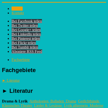
Bücher
Kontakt
Bei Facebook teilen
Bei Twitter teilen
Bei Google+ teilen
Bei LinkedIn teilen
Bei Pinterest teilen
Bei Flickr teilen
Bei Tumblr teilen
Aboniere RSS Feed
Fachgebiete
Fachgebiete
►
Literatur
►
Literatur
Drama & Lyrik
Anthologien
Balladen
Drama
Gedichtbände
Klassisches Theater
Lieder & Gesänge
Lyrik allgemein
Moderne