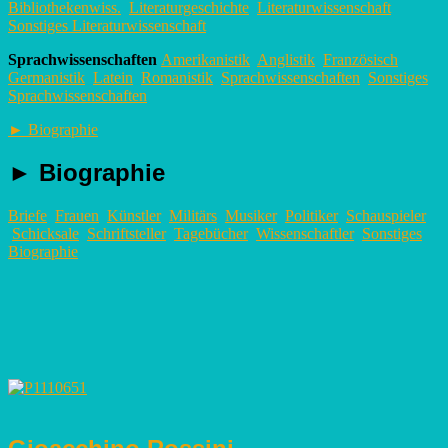
Bibliothekenwiss.
Literaturgeschichte
Literaturwissenschaft
Sonstiges Literaturwissenschaft
Sprachwissenschaften
Amerikanistik
Anglistik
Französisch
Germanistik
Latein
Romanistik
Sprachwissenschaften
Sonstiges
Sprachwissenschaften
►
Biographie
►
Biographie
Briefe
Frauen
Künstler
Militärs
Musiker
Politiker
Schauspieler
Schicksale
Schriftsteller
Tagebücher
Wissenschaftler
Sonstiges
Biographie